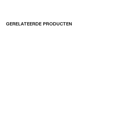
GERELATEERDE PRODUCTEN
Carousel items
MAAP
MAAP
MAAP