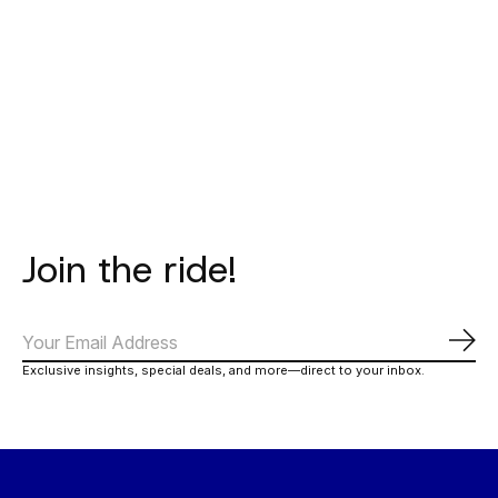
Alt_Road Cargo
Alt_Road Cargo
Women's Alt
Bib - Coffee
Bib - Zwart
Jersey - 
Teal
€265,00
€290,00
€165,0
Join the ride!
Abo
Exclusive insights, special deals, and more—direct to your inbox.