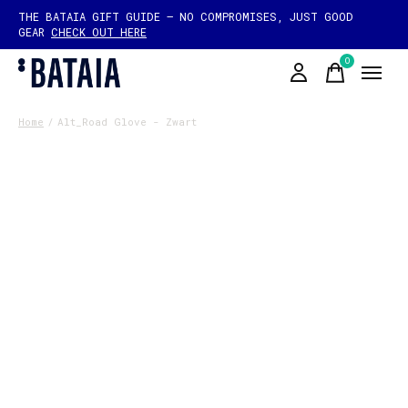
THE BATAIA GIFT GUIDE — NO COMPROMISES, JUST GOOD
GEAR
CHECK OUT HERE
0
items
Home
/
Alt_Road Glove - Zwart