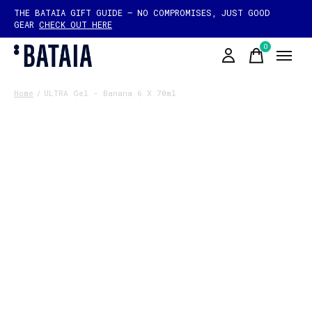
THE BATAIA GIFT GUIDE — NO COMPROMISES, JUST GOOD
GEAR
CHECK OUT HERE
0
items
Home
/
ULTRA Gel - Banana 6 X 70ml