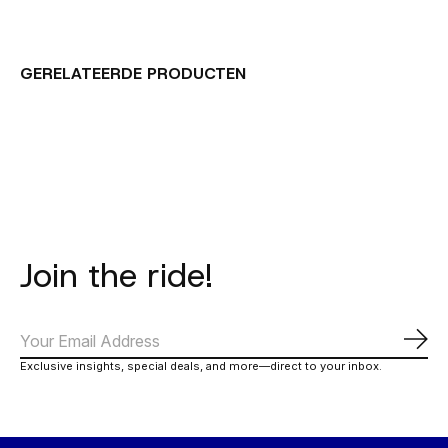
GERELATEERDE PRODUCTEN
Carousel items
Join the ride!
Abo
Exclusive insights, special deals, and more—direct to your inbox.