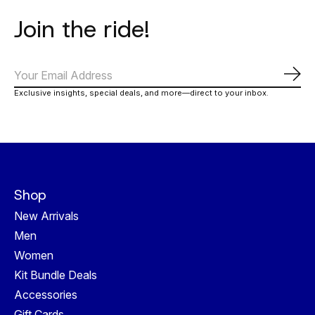
Join the ride!
Abo
Exclusive insights, special deals, and more—direct to your inbox.
Shop
New Arrivals
Men
Women
Kit Bundle Deals
Accessories
Gift Cards