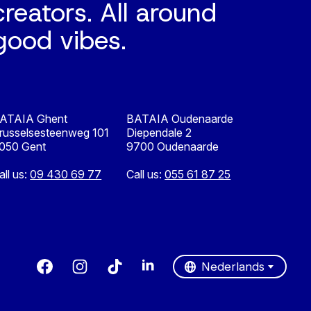
creators. All around
good vibes.
ATAIA Ghent
BATAIA Oudenaarde
russelsesteenweg 101
Diependale 2
050 Gent
9700 Oudenaarde
all us:
09 430 69 77
Call us:
055 61 87 25
Nederlands
English
Nederlands