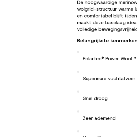
De hoogwaardige merinowol 
wolgrid-structuur warme l
en comfortabel blijft tijd
maakt deze baselaag ideaa
volledige bewegingsvrijheid
Belangrijkste kenmerken
Polartec® Power Wool™ 
Superieure vochtafvoer
Snel droog
Zeer ademend