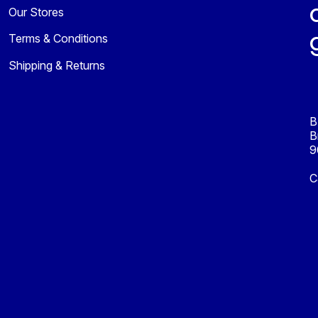
Our Stores
Terms & Conditions
Shipping & Returns
B
B
9
C