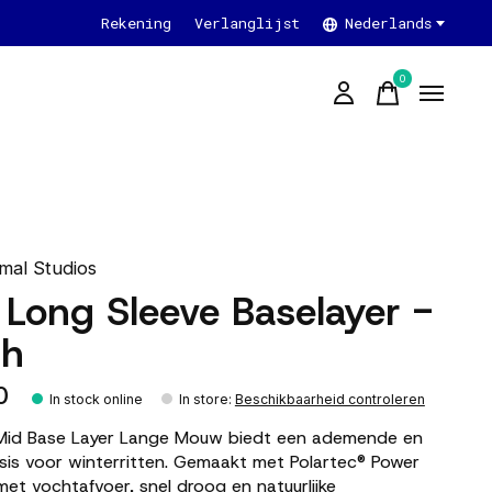
Rekening
Verlanglijst
Nederlands
0
items
mal Studios
 Long Sleeve Baselayer -
th
0
In stock online
In store
:
Beschikbaarheid controleren
Mid Base Layer Lange Mouw biedt een ademende en
asis voor winterritten. Gemaakt met Polartec® Power
et vochtafvoer, snel droog en natuurlijke