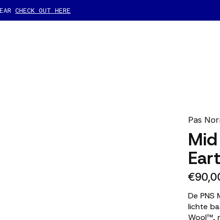
GEAR
CHECK OUT HERE
Pas Nor
Mid
Ear
€90,0
De PNS 
lichte b
Wool™, m