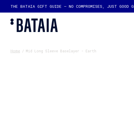
THE BATAIA GIFT GUIDE — NO COMPROMISES, JUST GOOD 
Home
/
Mid Long Sleeve Baselayer - Earth