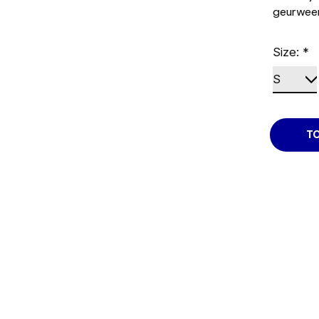
geurwee
Size:
*
T