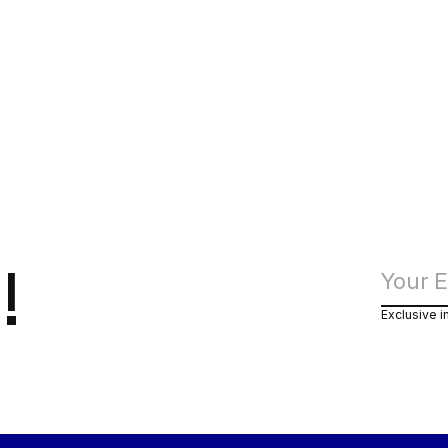
€20,00
!
Exclusive i