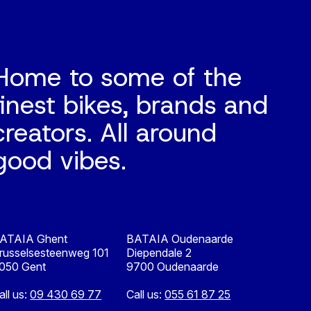
Home to some of the
finest bikes, brands and
creators. All around
good vibes.
ATAIA Ghent
BATAIA Oudenaarde
russelsesteenweg 101
Diependale 2
050 Gent
9700 Oudenaarde
all us:
09 430 69 77
Call us:
055 61 87 25