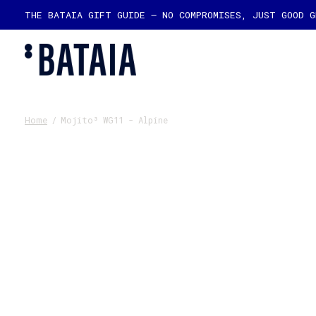
THE BATAIA GIFT GUIDE — NO COMPROMISES, JUST GOOD 
Home
/
Mojito³ WG11 - Alpine