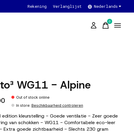
Rekening
Verlanglijst
Nederlands
0
items
ito³ WG11 - Alpine
Out of stock online
00
In store
:
Beschikbaarheid controleren
d edition kleurstelling - Goede ventilatie - Zeer goede
ring van schokken - WG11 - Comfortabele eco-leer
- Extra goede zichtbaarheid - Slechts 230 gram