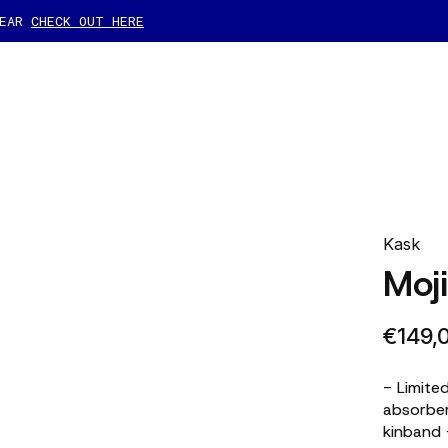
GEAR
CHECK OUT HERE
Kask
Moj
€149,
- Limite
absorbe
kinband 