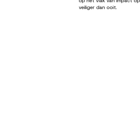
op het vlak van impact o
veiliger dan ooit.