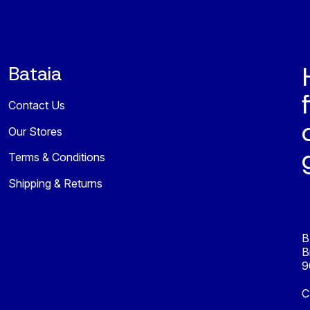
Bataia
Contact Us
Our Stores
Terms & Conditions
Shipping & Returns
B
B
9
C