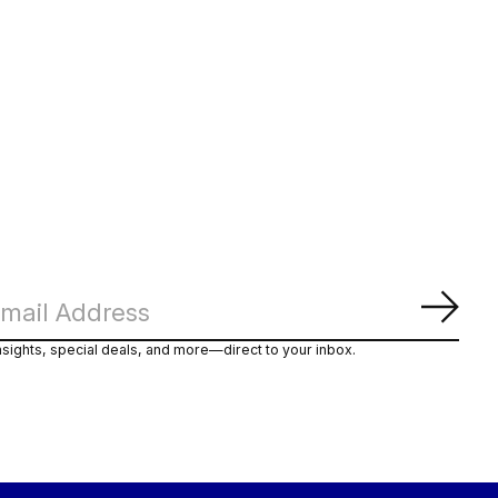
Mouwen
€155,00
Abon
nsights, special deals, and more—direct to your inbox.