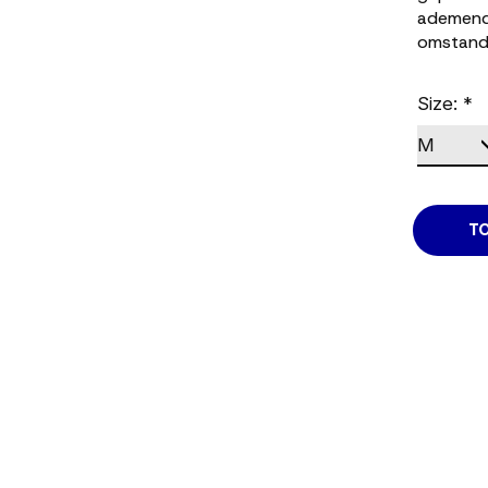
ademendh
omstand
Size:
*
T