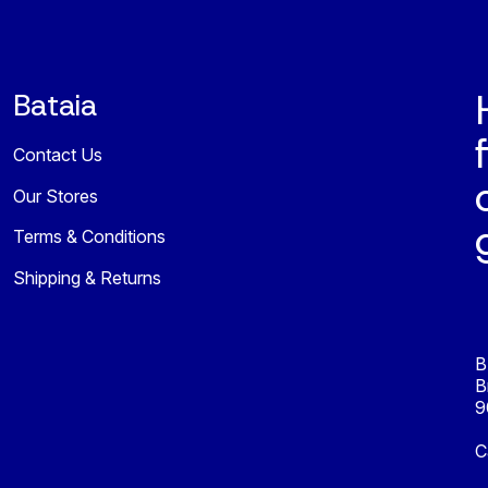
Bataia
Contact Us
Our Stores
Terms & Conditions
Shipping & Returns
B
B
9
C