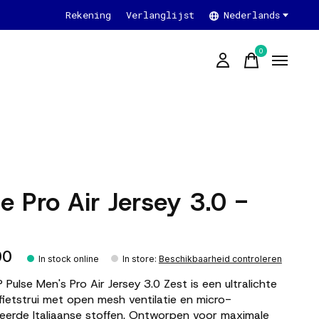
Rekening
Verlanglijst
Nederlands
0
items
e Pro Air Jersey 3.0 -
t
00
In stock online
In store
:
Beschikbaarheid controleren
Pulse Men's Pro Air Jersey 3.0 Zest is een ultralichte
 fietstrui met open mesh ventilatie en micro-
eerde Italiaanse stoffen. Ontworpen voor maximale