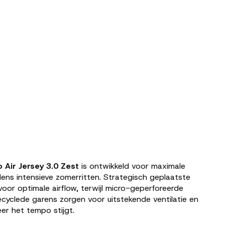
o
Air
Jersey 3.0
Zest
is
ontwikkeld
voor
maximale
jdens
intensieve
zomerritten.
Strategisch
geplaatste
voor
optimale
airflow,
terwijl
micro-
geperforeerde
ecyclede
garens
zorgen
voor
uitstekende
ventilatie
en
eer
het
tempo
stijgt.