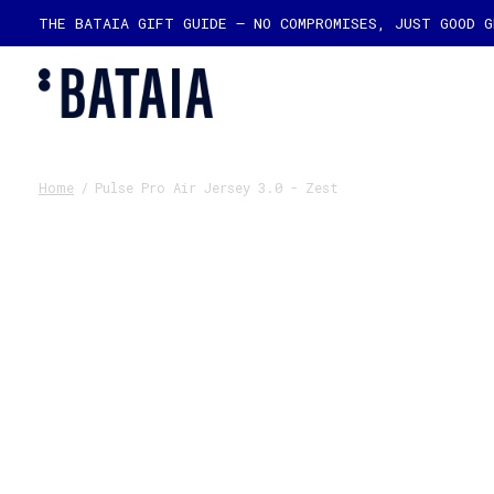
THE BATAIA GIFT GUIDE — NO COMPROMISES, JUST GOOD 
Home
/
Pulse Pro Air Jersey 3.0 - Zest