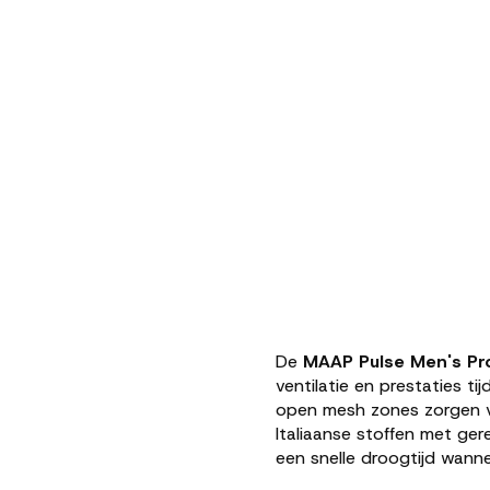
De
MAAP
Pulse
Men's
Pr
ventilatie
en
prestaties
ti
open
mesh
zones
zorgen
Italiaanse
stoffen
met
ger
een
snelle
droogtijd
wann