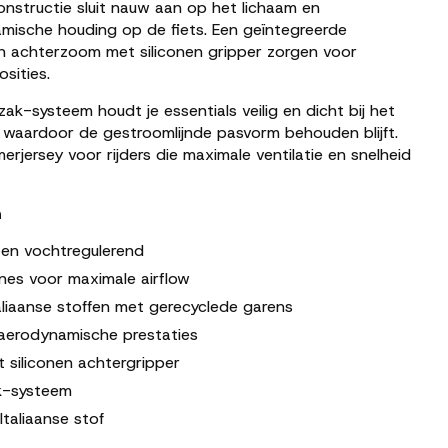
onstructie
sluit
nauw
aan
op
het
lichaam
en
amische
houding
op
de
fiets.
Een
geïntegreerde
en
achterzoom
met
siliconen
gripper
zorgen
voor
posities.
zak-
systeem
houdt
je
essentials
veilig
en
dicht
bij
het
,
waardoor
de
gestroomlijnde
pasvorm
behouden
blijft.
merjersey
voor
rijders
die
maximale
ventilatie
en
snelheid
n
d
en
vochtregulerend
ones
voor
maximale
airflow
aliaanse
stoffen
met
gerecyclede
garens
aerodynamische
prestaties
t
siliconen
achtergripper
k-
systeem
Italiaanse
stof