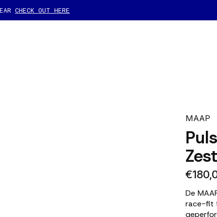
GEAR
CHECK OUT HERE
MAAP
Puls
Zes
€180,
De MAAP 
race-fit
geperfor