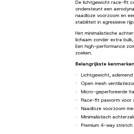
De
lichtgewicht
race-
fit
c
ondersteunt
een
aerodyn
naadloze
voorzoom
en
e
stabiliteit
in
agressieve
rij
Het
minimalistische
achter
lichaam
zonder
extra
bulk
Een
high-
performance
zo
zoeken.
Belangrijkste
kenmerke
Lichtgewicht,
ademen
Open
mesh
ventilatiez
Micro-
geperforeerde
It
Race-
fit
pasvorm
voor
Naadloze
voorzoom
me
Minimalistisch
achterza
Premium 4-
way
stretch