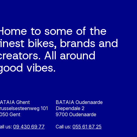
Home to some of the
finest bikes, brands and
creators. All around
good vibes.
ATAIA Ghent
BATAIA Oudenaarde
russelsesteenweg 101
Diependale 2
050 Gent
9700 Oudenaarde
all us:
09 430 69 77
Call us:
055 61 87 25