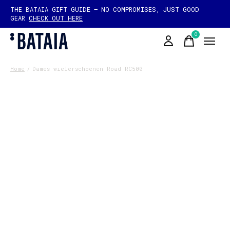
THE BATAIA GIFT GUIDE — NO COMPROMISES, JUST GOOD
GEAR
CHECK OUT HERE
0
items
Home
/
Dames wielerschoenen Road RC500