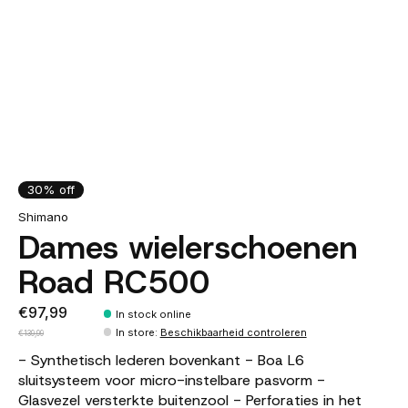
30% off
Shimano
Dames wielerschoenen
Road RC500
€97,99
In stock online
In store
:
Beschikbaarheid controleren
€139,99
- Synthetisch lederen bovenkant - Boa L6
sluitsysteem voor micro-instelbare pasvorm -
Glasvezel versterkte buitenzool - Perforaties in het