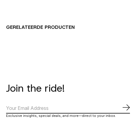
GERELATEERDE PRODUCTEN
Carousel items
Join the ride!
Abo
Exclusive insights, special deals, and more—direct to your inbox.