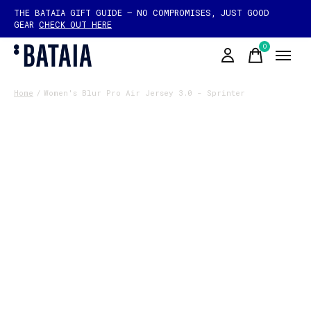
THE BATAIA GIFT GUIDE — NO COMPROMISES, JUST GOOD
GEAR
CHECK OUT HERE
0
items
Home
/
Women's Blur Pro Air Jersey 3.0 - Sprinter