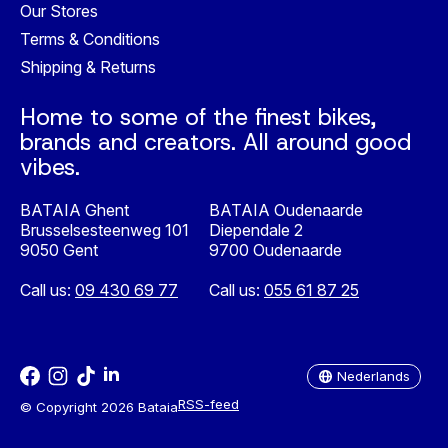
Our Stores
Terms & Conditions
Shipping & Returns
Home to some of the finest bikes,
brands and creators. All around good
vibes.
BATAIA Ghent
BATAIA Oudenaarde
Brusselsesteenweg 101
Diependale 2
9050 Gent
9700 Oudenaarde
Call us:
09 430 69 77
Call us:
055 61 87 25
Nederlands
English
Nederlands
RSS-feed
© Copyright 2026 Bataia