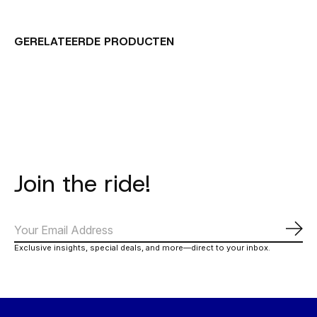
GERELATEERDE PRODUCTEN
Carousel items
Join the ride!
Abo
Exclusive insights, special deals, and more—direct to your inbox.