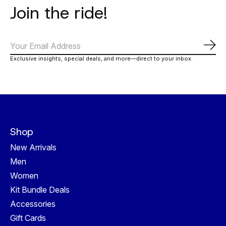
Join the ride!
Abo
Exclusive insights, special deals, and more—direct to your inbox.
Shop
New Arrivals
Men
Women
Kit Bundle Deals
Accessories
Gift Cards