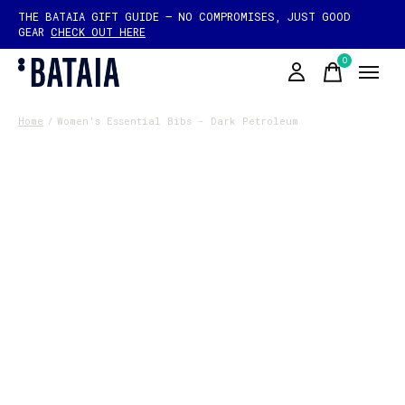
THE BATAIA GIFT GUIDE — NO COMPROMISES, JUST GOOD
GEAR
CHECK OUT HERE
0
items
Home
/
Women's Essential Bibs - Dark Petroleum