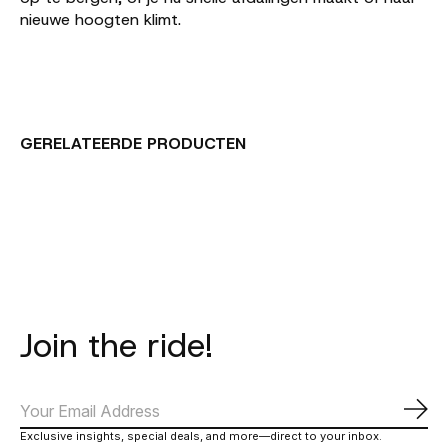
nieuwe hoogten klimt.
GERELATEERDE PRODUCTEN
Carousel items
Join the ride!
Abo
Exclusive insights, special deals, and more—direct to your inbox.