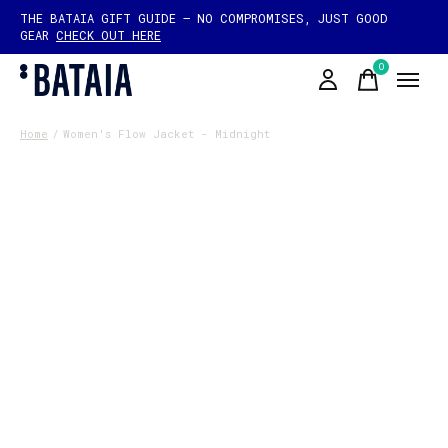
THE BATAIA GIFT GUIDE — NO COMPROMISES, JUST GOOD
GEAR
CHECK OUT HERE
0
items
Home
/
Women's Flow Jacket - Midnight