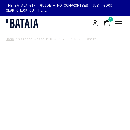
THE BATAIA GIFT GUIDE — NO COMPROMISES, JUST GOOD
GEAR
CHECK OUT HERE
0
items
Home
/
Women's Shoes MTB S-PHYRE XC903 - White