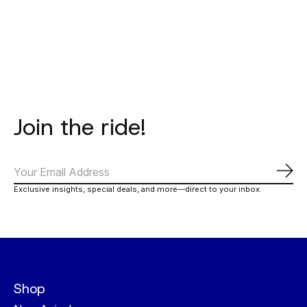
Carousel items
Join the ride!
Abo
Exclusive insights, special deals, and more—direct to your inbox.
Shop