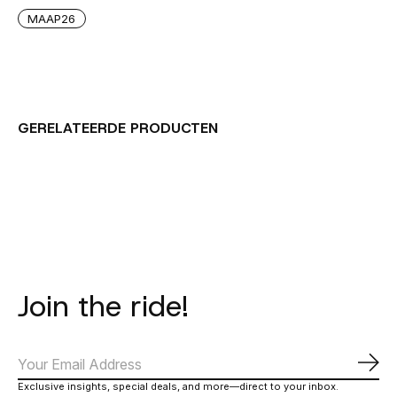
MAAP26
GERELATEERDE PRODUCTEN
Carousel items
Join the ride!
Abo
Exclusive insights, special deals, and more—direct to your inbox.