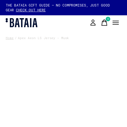
THE BATAIA GIFT GUIDE — NO COMPROMISES, JUST GOOD
GEAR
CHECK OUT HERE
0
items
Home
/
Apex Aeon LS Jersey - Musk