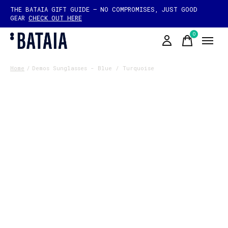
THE BATAIA GIFT GUIDE — NO COMPROMISES, JUST GOOD
GEAR
CHECK OUT HERE
0
items
Home
/
Demos Sunglasses - Blue / Turquoise