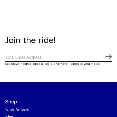
€35,00
Join the ride!
Abo
Exclusive insights, special deals, and more—direct to your inbox.
Shop
New Arrivals
Men