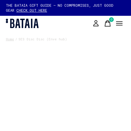
THE BATAIA GIFT GUIDE — NO COMPROMISES, JUST GOOD
GEAR
CHECK OUT HERE
0
items
Home
/
SES Disc Disc (Enve hub)