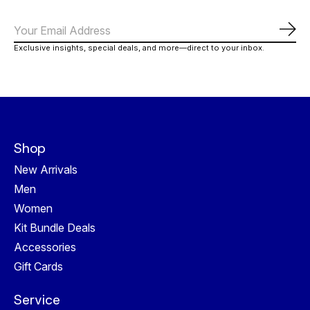
Abo
Exclusive insights, special deals, and more—direct to your inbox.
Shop
New Arrivals
Men
Women
Kit Bundle Deals
Accessories
Gift Cards
Service