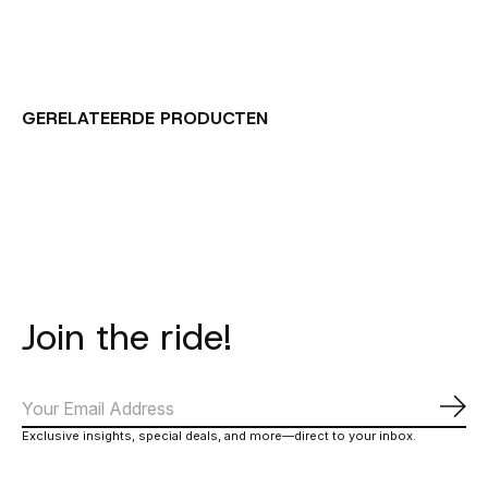
GERELATEERDE PRODUCTEN
Carousel items
Join the ride!
Abo
Exclusive insights, special deals, and more—direct to your inbox.