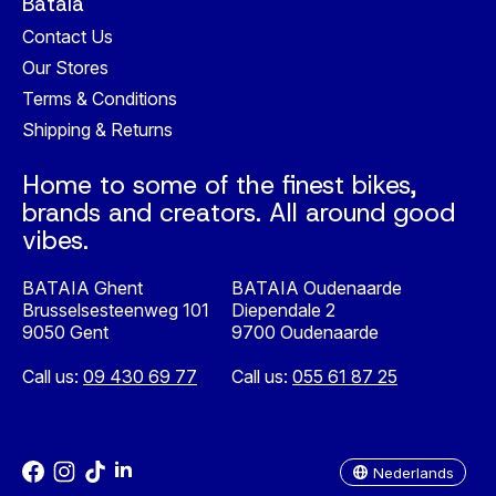
Bataia
Contact Us
Our Stores
Terms & Conditions
Shipping & Returns
Home to some of the finest bikes,
brands and creators. All around good
vibes.
BATAIA Ghent
BATAIA Oudenaarde
Brusselsesteenweg 101
Diependale 2
9050 Gent
9700 Oudenaarde
Call us:
09 430 69 77
Call us:
055 61 87 25
Nederlands
English
Nederlands