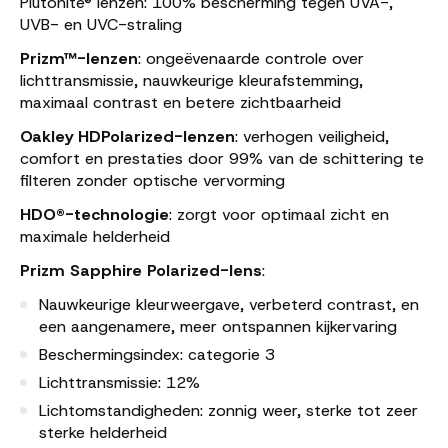
Plutonite® lenzen: 100% bescherming tegen UVA-,
UVB- en UVC-straling
Prizm™-lenzen
: ongeëvenaarde controle over
lichttransmissie, nauwkeurige kleurafstemming,
maximaal contrast en betere zichtbaarheid
Oakley HDPolarized-lenzen
: verhogen veiligheid,
comfort en prestaties door 99% van de schittering te
filteren zonder optische vervorming
HDO®-technologie
: zorgt voor optimaal zicht en
maximale helderheid
Prizm Sapphire Polarized-lens
:
Nauwkeurige kleurweergave, verbeterd contrast, en
een aangenamere, meer ontspannen kijkervaring
Beschermingsindex: categorie 3
Lichttransmissie: 12%
Lichtomstandigheden: zonnig weer, sterke tot zeer
sterke helderheid