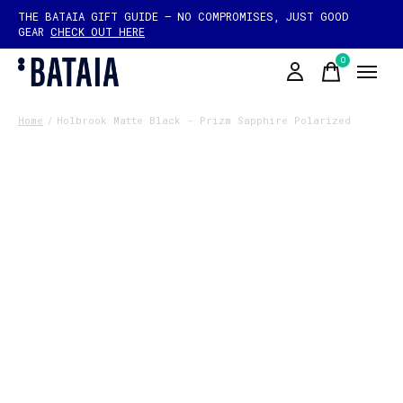
THE BATAIA GIFT GUIDE — NO COMPROMISES, JUST GOOD
GEAR
CHECK OUT HERE
0
items
Home
/
Holbrook Matte Black - Prizm Sapphire Polarized