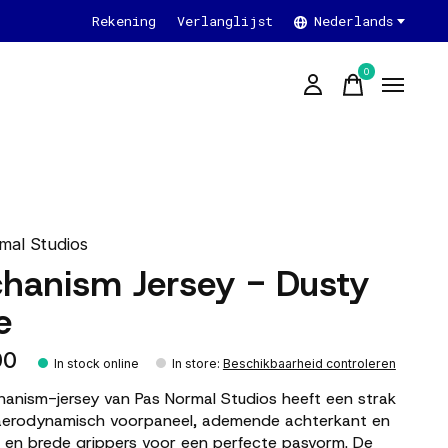
Rekening
Verlanglijst
Nederlands
0
items
mal Studios
hanism Jersey - Dusty
e
00
In stock online
In store
:
Beschikbaarheid controleren
anism-jersey van Pas Normal Studios heeft een strak
 aerodynamisch voorpaneel, ademende achterkant en
en brede grippers voor een perfecte pasvorm. De