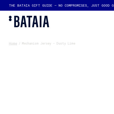
THE BATAIA GIFT GUIDE — NO COMPROMISES, JUST GOOD 
Home
/
Mechanism Jersey - Dusty Lime