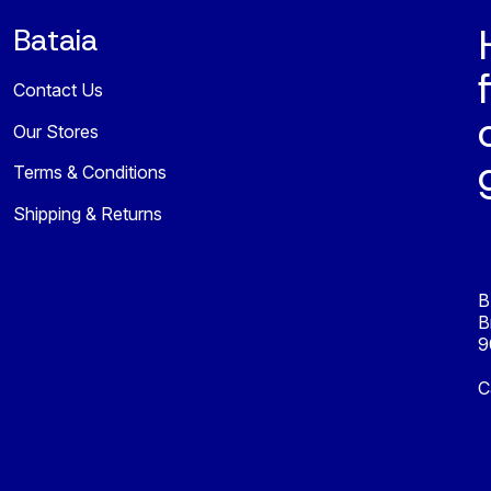
Bataia
Contact Us
Our Stores
Terms & Conditions
Shipping & Returns
B
B
9
C