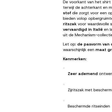
De voorkant van het shir
terwijl de achterkant en 
stof
die zorgt voor een o
bieden volop opbergruimt
ritszak
voor waardevolle sp
vervaardigd in Italië
en la
uit de Mechanism-collectie
Let op:
de pasvorm van d
waarschijnlijk een
maat gr
Kenmerken:
Zeer ademend
ontwe
Zijritszak met bescher
Beschermde ritseinden