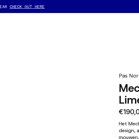
GEAR
CHECK OUT HERE
Pas Nor
Mec
Lim
€190,
Het Mech
design,
mouwen, 