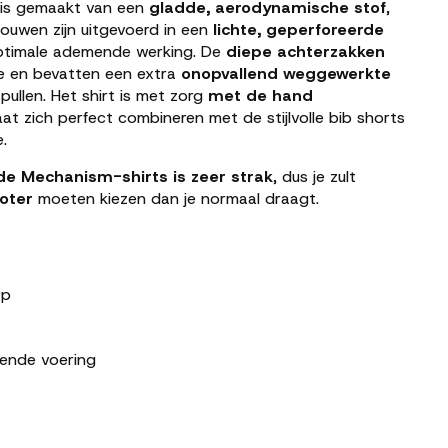
t is gemaakt van een
gladde, aerodynamische stof
,
mouwen zijn uitgevoerd in een
lichte, geperforeerde
ptimale ademende werking. De
diepe achterzakken
e en bevatten een extra
onopvallend weggewerkte
ullen. Het shirt is met zorg
met de hand
at zich perfect combineren met de stijlvolle bib shorts
.
e Mechanism-shirts is zeer strak
, dus je zult
oter
moeten kiezen dan je normaal draagt.
rp
mende voering