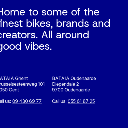
Home to some of the
finest bikes, brands and
creators. All around
good vibes.
ATAIA Ghent
BATAIA Oudenaarde
russelsesteenweg 101
Diependale 2
050 Gent
9700 Oudenaarde
all us:
09 430 69 77
Call us:
055 61 87 25
Nederlands
English