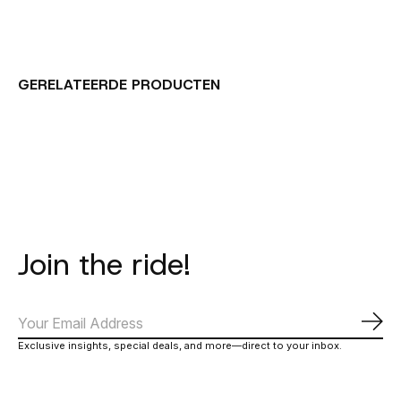
GERELATEERDE PRODUCTEN
Carousel items
Join the ride!
Abo
Exclusive insights, special deals, and more—direct to your inbox.