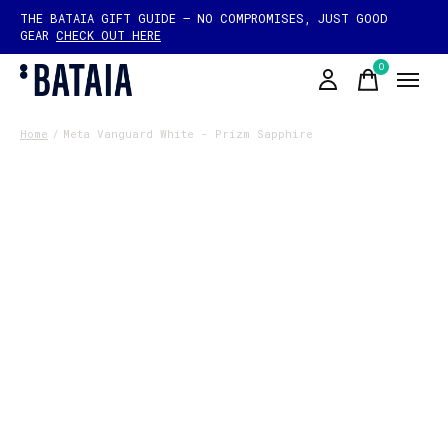
THE BATAIA GIFT GUIDE — NO COMPROMISES, JUST GOOD
GEAR
CHECK OUT HERE
0
items
Home
/
Meta Vanguard White - Prizm Sapphire