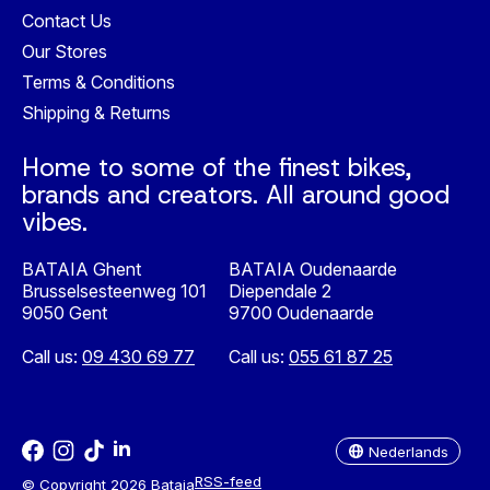
Contact Us
Our Stores
Terms & Conditions
Shipping & Returns
Home to some of the finest bikes,
brands and creators. All around good
vibes.
BATAIA Ghent
BATAIA Oudenaarde
Brusselsesteenweg 101
Diependale 2
9050 Gent
9700 Oudenaarde
Call us:
09 430 69 77
Call us:
055 61 87 25
Nederlands
English
Nederlands
RSS-feed
© Copyright 2026 Bataia