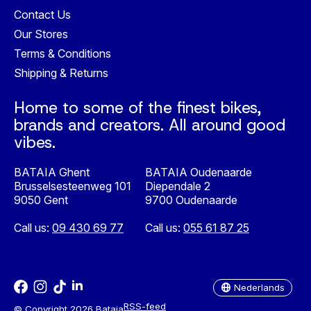
Contact Us
Our Stores
Terms & Conditions
Shipping & Returns
Home to some of the finest bikes,
brands and creators. All around good
vibes.
BATAIA Ghent
BATAIA Oudenaarde
Brusselsesteenweg 101
Diependale 2
9050 Gent
9700 Oudenaarde
Call us:
09 430 69 77
Call us:
055 61 87 25
Nederlands
English
Nederlands
RSS-feed
© Copyright 2026 Bataia