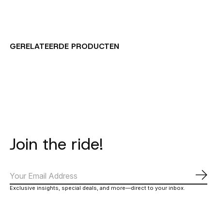
GERELATEERDE PRODUCTEN
Carousel items
Join the ride!
Abo
Exclusive insights, special deals, and more—direct to your inbox.