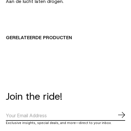
Aan de lucht laten drogen.
GERELATEERDE PRODUCTEN
Carousel items
Join the ride!
Abo
Exclusive insights, special deals, and more—direct to your inbox.