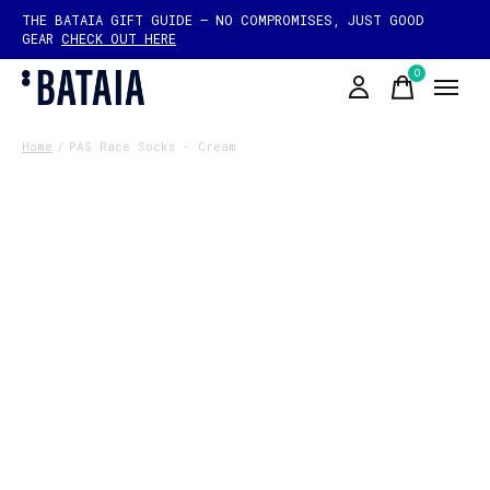
THE BATAIA GIFT GUIDE — NO COMPROMISES, JUST GOOD
GEAR
CHECK OUT HERE
0
items
Home
/
PAS Race Socks - Cream