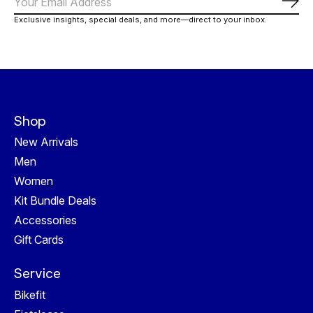
Abo
Exclusive insights, special deals, and more—direct to your inbox.
Shop
New Arrivals
Men
Women
Kit Bundle Deals
Accessories
Gift Cards
Service
Bikefit