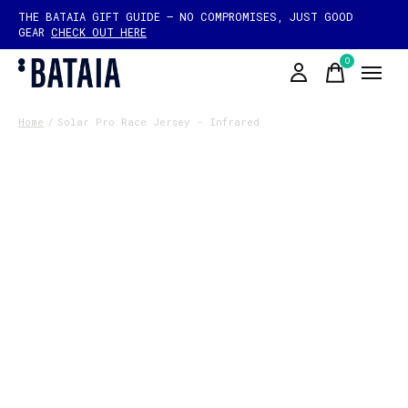
THE BATAIA GIFT GUIDE — NO COMPROMISES, JUST GOOD
GEAR
CHECK OUT HERE
0
items
Home
/
Solar Pro Race Jersey - Infrared