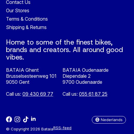
Contact Us
Our Stores
Terms & Conditions
Shipping & Returns
Home to some of the finest bikes,
brands and creators. All around good
vibes.
BATAIA Ghent
BATAIA Oudenaarde
Brusselsesteenweg 101
Diependale 2
9050 Gent
9700 Oudenaarde
Call us:
09 430 69 77
Call us:
055 61 87 25
Nederlands
English
Nederlands
RSS-feed
© Copyright 2026 Bataia