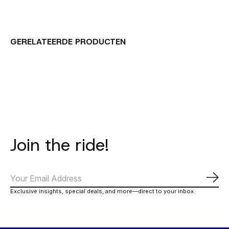
GERELATEERDE PRODUCTEN
Carousel items
Join the ride!
Abo
Exclusive insights, special deals, and more—direct to your inbox.