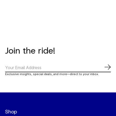
Carousel items
Join the ride!
Abo
Exclusive insights, special deals, and more—direct to your inbox.
Shop