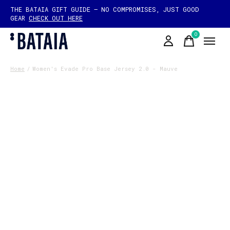
THE BATAIA GIFT GUIDE — NO COMPROMISES, JUST GOOD
GEAR
CHECK OUT HERE
0
items
Home
/
Women's Evade Pro Base Jersey 2.0 - Mauve