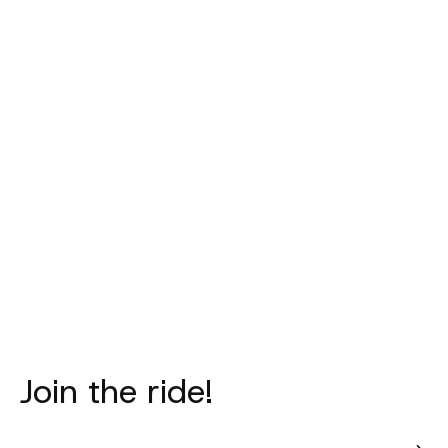
PAS NORMAL
PAS NORMAL
PAS NORM
STUDIOS
STUDIOS
STUDIO
Women's
Women's
Women'
Mechanism Jersey
Mechanism Jersey
Mechanism 
- Petroleum
- Dusty Mauve
Away Gile
Beige
€180,00
€180,00
€140,0
Join the ride!