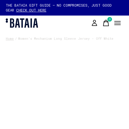
THE BATAIA GIFT GUIDE — NO COMPROMISES, JUST GOOD
GEAR
CHECK OUT HERE
0
items
Home
/
Women's Mechanism Long Sleeve Jersey - Off White