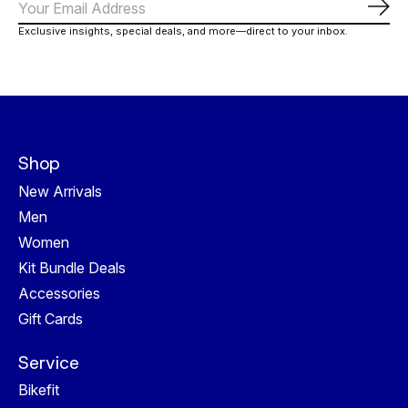
Abo
Exclusive insights, special deals, and more—direct to your inbox.
Shop
New Arrivals
Men
Women
Kit Bundle Deals
Accessories
Gift Cards
Service
Bikefit