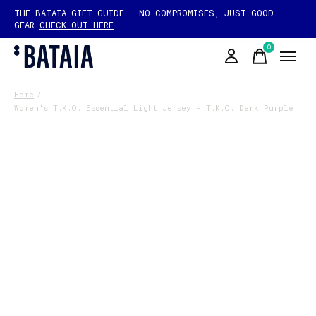
THE BATAIA GIFT GUIDE — NO COMPROMISES, JUST GOOD
GEAR
CHECK OUT HERE
0
items
Home
/
Women's T.K.O. Essential Light Jersey - T.K.O. Dark Purple