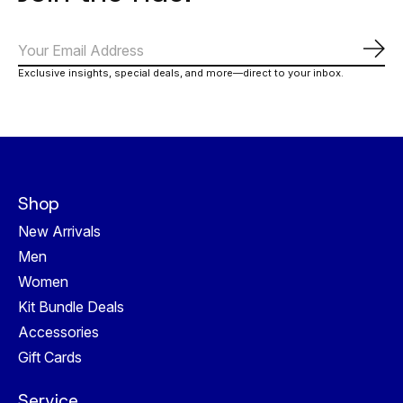
Abo
Exclusive insights, special deals, and more—direct to your inbox.
Shop
New Arrivals
Men
Women
Kit Bundle Deals
Accessories
Gift Cards
Service