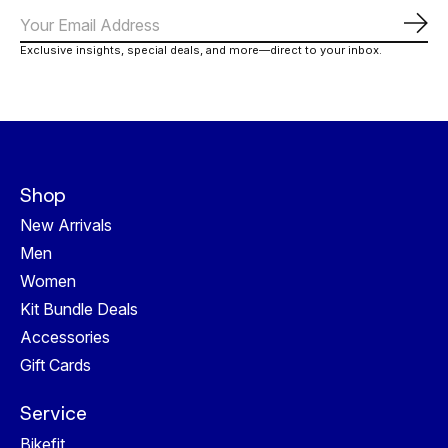
Abo
Exclusive insights, special deals, and more—direct to your inbox.
Shop
New Arrivals
Men
Women
Kit Bundle Deals
Accessories
Gift Cards
Service
Bikefit