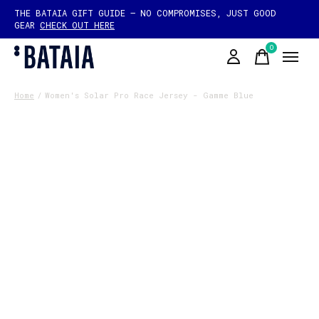
THE BATAIA GIFT GUIDE — NO COMPROMISES, JUST GOOD
GEAR
CHECK OUT HERE
0
items
Home
/
Women's Solar Pro Race Jersey - Gamme Blue