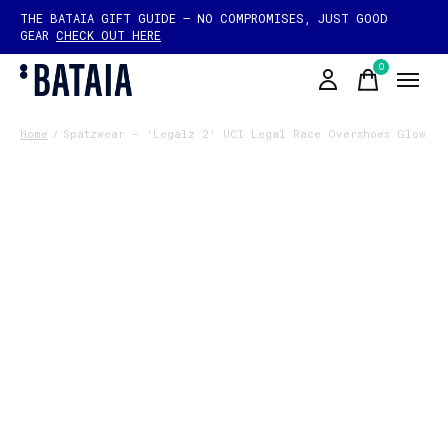
THE BATAIA GIFT GUIDE — NO COMPROMISES, JUST GOOD
GEAR
CHECK OUT HERE
0
items
Home
/
Spatzwear - 'Legalz 2' UCI Legal Race Overshoes Glow