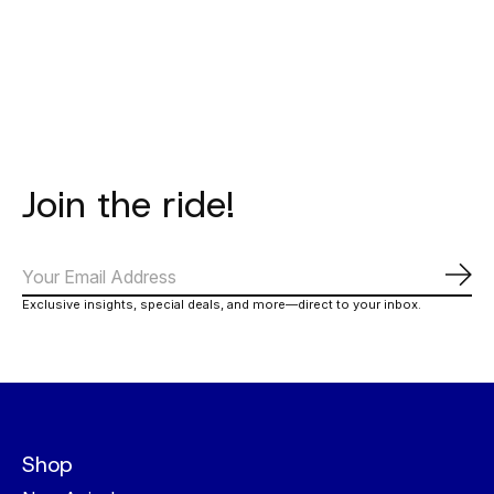
Carousel items
Join the ride!
Abo
Exclusive insights, special deals, and more—direct to your inbox.
Shop