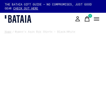
THE BATAIA GIFT GUIDE — NO COMPROMISES, JUST GOOD
GEAR
CHECK OUT HERE
0
items
Home
/
Women's Aeon Bib Shorts - Black/White