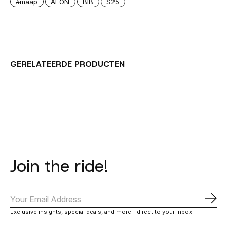
#maap
AEON
BIB
S25
GERELATEERDE PRODUCTEN
Carousel items
Join the ride!
Abo
Exclusive insights, special deals, and more—direct to your inbox.