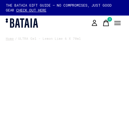
THE BATAIA GIFT GUIDE — NO COMPROMISES, JUST GOOD
GEAR
CHECK OUT HERE
0
items
Home
/
ULTRA Gel - Lemon Lime 6 X 70ml